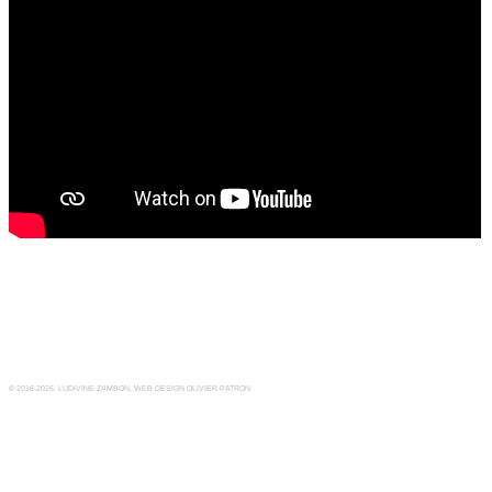
MOKPO
MANTEAU, PULL, PANTALON, BASKETS, 
UN CORPS INCERTAIN
DES LIEUX
A PROPOS / ABOUT
CONTACT
CV
EXPOSITIONS
© 2016-2026, Ludivine Zambon, web design Olivier Patron