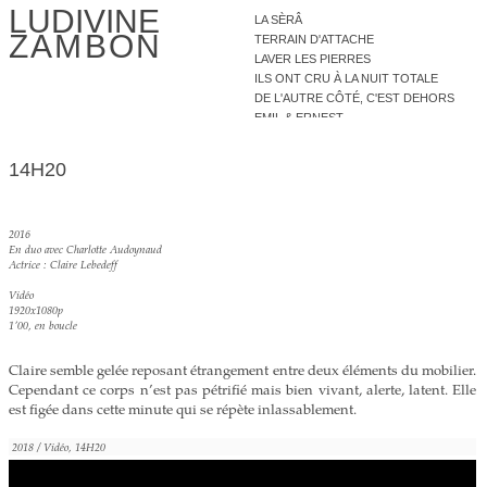
LUDIVINE
LA SÈRÂ
ZAMBON
TERRAIN D'ATTACHE
LAVER LES PIERRES
ILS ONT CRU À LA NUIT TOTALE
DE L'AUTRE CÔTÉ, C'EST DEHORS
EMIL & ERNEST
SOUS LE LIT
PRENDS-MOI LA MAIN
14H20
SI ELLE EST DE MIEL
SOLITUDES EN ÉCLATS
COQUILLES VIDES
2016
LE JARDIN DES ARGONAUTES
En duo avec Charlotte Audoynaud
UN JOUR BLEU EN SOMMEIL
Actrice : Claire Lebedeff
ÉCLIPSE
Vidéo
SENTIMENT DE FIN D'ÉTÉ
1920x1080p
RE - METTEZ VOS MANTEAUX
1'00
, en boucle
VIPÉRINE
À LA NUIT TOMBÉE
Claire semble gelée reposant étrangement entre deux éléments du mobilier.
PAVILLON
Cependant ce corps n’est pas pétrifié mais bien vivant, alerte, latent. Elle
LILA
est figée dans cette minute qui se répète inlassablement.
14H20
BLEU CÉRULÉEN
2018 / Vidéo, 14H20
C'EST UN BLANC NUIT
36 ANS